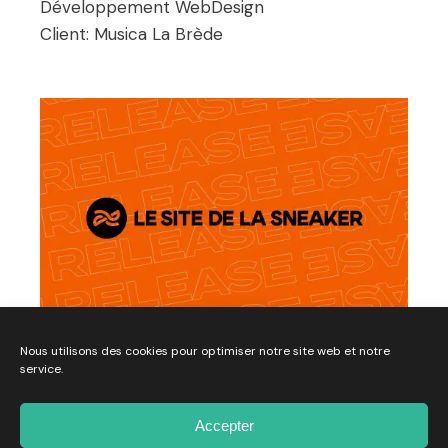
Développement
WebDesign
Client:
Musica La Brède
Nous utilisons des cookies pour optimiser notre site web et notre
service.
Le Site de la Sneaker X Dewey
Accepter
Développement
WebDesign