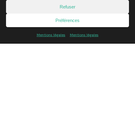
Client:
Le Site de la Sneaker
Refuser
Préférences
Mentions légales
Mentions légales
L’agence
L’Expertise
Réalisations