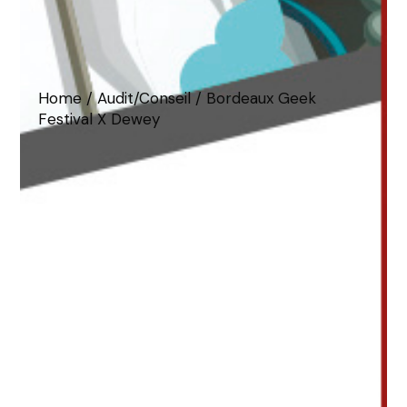
Home
Audit/Conseil
Bordeaux Geek
Festival X Dewey