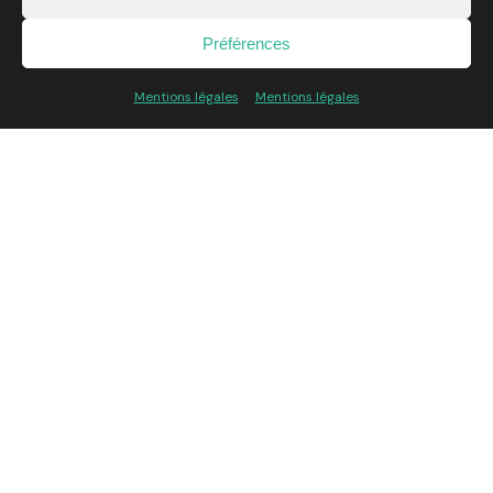
Préférences
Mentions légales
Mentions légales
L’agence
L’Expertise
Réalisations
Blog