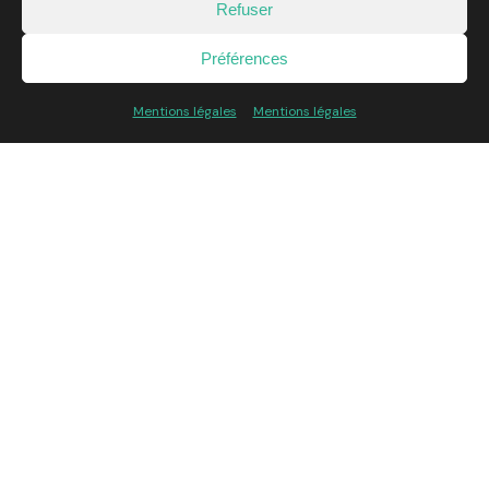
Refuser
Préférences
Mentions légales
Mentions légales
Geoness.net x Agence Dewey
Audit/Conseil
Développement
SEO
WebDesign
Client: