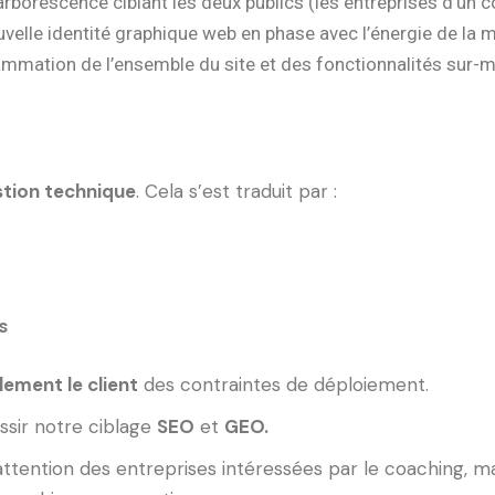
rborescence ciblant les deux publics (les entreprises d’un cô
uvelle identité graphique web en phase avec l’énergie de la 
mmation de l’ensemble du site et des fonctionnalités sur-
estion technique
. Cela s’est traduit par :
s
alement le client
des contraintes de déploiement.
ussir notre ciblage
SEO
et
GEO.
attention des entreprises intéressées par le coaching, m