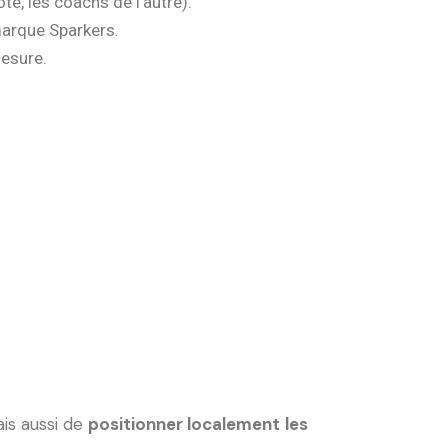
té, les coachs de l’autre).
marque Sparkers.
mesure.
ais aussi de
positionner localement
les