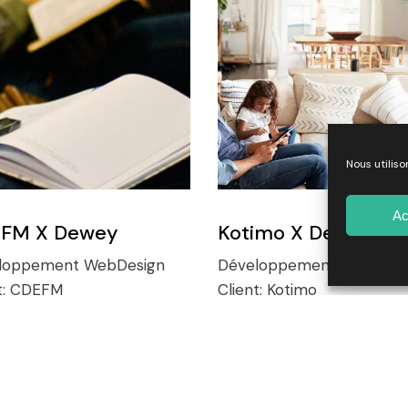
Nous utiliso
Ac
FM X Dewey
Kotimo X Dewey
loppement
WebDesign
Développement
WebDesi
t:
CDEFM
Client:
Kotimo