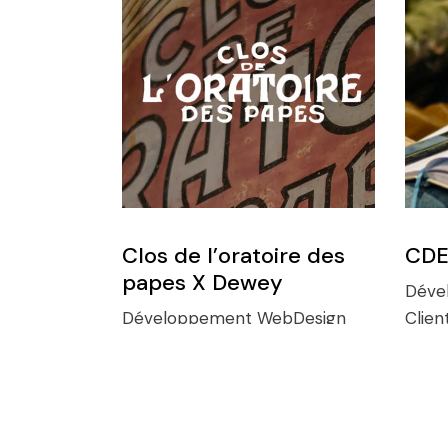
Clos de l’oratoire des
CDE
papes X Dewey
Déve
Développement
WebDesign
Clien
Client:
Clos de l'oratoire des
papes X Dewey / Afin d'étendre
leur visibilité, le Clos de
l'oratoire des papes a fait appel