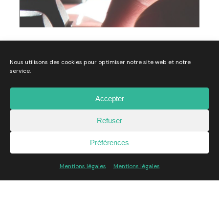
Musica La Brède X Dewey
Nous utilisons des cookies pour optimiser notre site web et notre
Développement
WebDesign
service.
Client:
Musica La Brède
Accepter
Refuser
Préférences
Mentions légales
Mentions légales