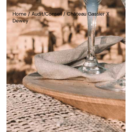
Home
Audit/Conseil
Château Gassier X
Dewey