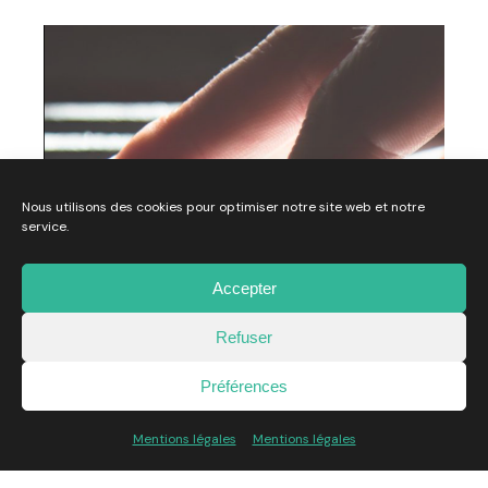
Nous utilisons des cookies pour optimiser notre site web et notre
service.
Accepter
Refuser
Musica La Brède X Dewey
Développement
WebDesign
Préférences
Client:
Musica La Brède
Mentions légales
Mentions légales